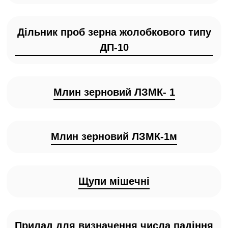
Дільник проб зерна жолобкового типу
ДП-10
Млин зерновий ЛЗМК- 1
Млин зерновий ЛЗМК-1м
Щупи мішечні
Прилад для визначення числа падіння