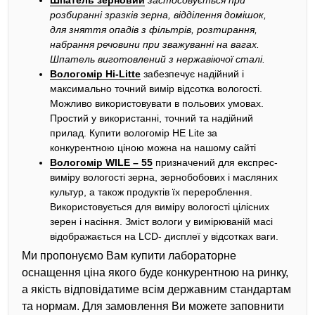
Шпатель зерновий
застосовується при
розбиранні зразків зерна, відділення домішок,
для зняття опадів з фільтрів, розтирання,
набрання речовини при зважуванні на вагах.
Шпатель виготовлений з нержавіючої сталі.
Вологомір Hi-Litte
забезпечує надійний і
максимально точний вимір відсотка вологості.
Можливо використовувати в польових умовах.
Простий у використанні, точний та надійний
прилад. Купити вологомір HE Lite за
конкурентною ціною можна на нашому сайті
Вологомір WILE – 55
призначений для експрес-
виміру вологості зерна, зернобобових і масляних
культур, а також продуктів їх перероблення.
Використовується для виміру вологості цілісних
зерен і насіння. Зміст вологи у вимірюваній масі
відображається на LCD- дисплеї у відсотках ваги.
Ми пропонуємо Вам купити лабораторне
оснащення ціна якого буде конкурентною на ринку,
а якість відповідатиме всім державним стандартам
та нормам. Для замовлення Ви можете заповнити