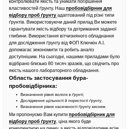
контролювати якість та уникати погіршення
властивостей ґрунту. Наш
пробовідбірник для
відбору проб ґрунту
адаптований під різні типи
ґрунтів. Використовуючи даний прилад Ви можете
гарантувати якість відбору та дотримання заданої
глибини. Використання вітчизняного обладнання
для дослідження ґрунту від ФОП Ключкін А.І.
допомагає зекономити та робить аналіз
доступнішим. На сьогодні, нашими приладами було
відібрано близько 80 тисяч зразків, що свідчить про
якість нашого лабораторного обладнання.
Область застосування бура-
пробовідбірника:
Визначення рівня вологи в ґрунті;
Дослідження щільності й пористості ґрунту;
Визначення рівня насиченості ґрунту киснем.
Ми пропонуємо Вам купити
пробовідбірник для
відбору проб ґрунту
, ціна якого буде
конкурентною на ринку, а якість відповідатиме всім