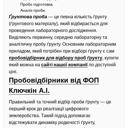
Пробо підготовка.
Аналіз проби.
Ґрунтова проба
— це певна кількість ґрунту
(ґрунтового матеріалу), який відбирається для
проведення лабораторного дослідження.
Виділяють первинну, середню лабораторну та
аналітичну пробу ґрунту. Основним лабораторним
приладом, який потрібен при відборі ґрунту є сам
пробовідбірник для відбору проб ґрунту
, купити
який можна на
сайті нашої компанії
по доступній
ціні.
Пробовідбірники від ФОП
Ключкін А.І.
Правильний та точний відбір проби ґрунту — це
перший крок до реалізації цифрового
землеробства. Такий підхід допомагає
відстежувати динаміку родючості ґрунту,