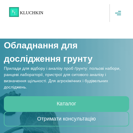
Skip to content
KLUCHKIN
Обладнання для
дослідження грунту
Прилади для відбору і аналізу проб ґрунту: польові набори,
ранцеві лабораторії, пристрої для ситового аналізу і
визначення щільності. Для агрохімічних і будівельних
досліджень.
Каталог
Отримати консультацію