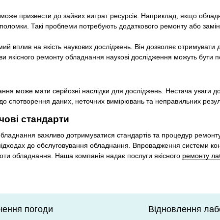
 може призвести до зайвих витрат ресурсів. Наприклад, якщо обла
 поломки. Такі проблеми потребують додаткового ремонту або замін
ий вплив на якість наукових досліджень. Він дозволяє отримувати д
ови якісного ремонту обладнання наукові дослідження можуть бути п
я може мати серйозні наслідки для досліджень. Нестача уваги до д
до спотворення даних, неточних вимірювань та неправильних резуль
чові стандарти
обладнання важливо дотримуватися стандартів та процедур ремонту.
 підходах до обслуговування обладнання. Впровадження системи кон
боти обладнання. Наша компанія надає послуги якісного
ремонту ла
ачення погоди
Відновлення лаб