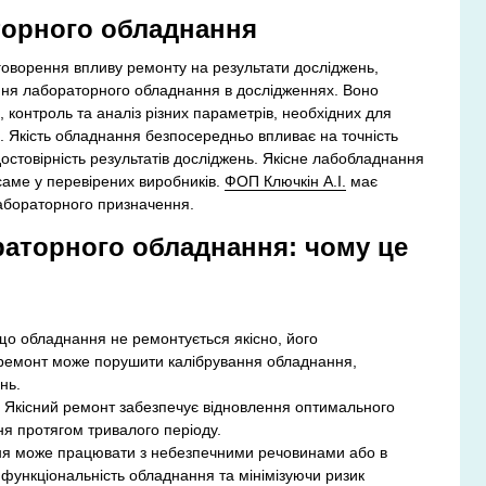
торного обладнання
говорення впливу ремонту на результати досліджень,
ння лабораторного обладнання в дослідженнях. Воно
 контроль та аналіз різних параметрів, необхідних для
 Якість обладнання безпосередньо впливає на точність
достовірність результатів досліджень. Якісне лабобладнання
аме у перевірених виробників.
ФОП Ключкін А.І.
має
лабораторного призначення.
аторного обладнання: чому це
що обладнання не ремонтується якісно, його
 ремонт може порушити калібрування обладнання,
нь.
. Якісний ремонт забезпечує відновлення оптимального
ня протягом тривалого періоду.
ння може працювати з небезпечними речовинами або в
 функціональність обладнання та мінімізуючи ризик