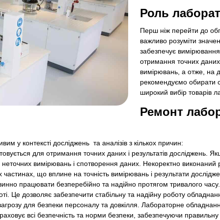
Роль лабора
Перш ніж перейти до об
важливо розуміти значе
забезпечує вимірювання,
отримання точних даних.
вимірювань, а отже, на 
рекомендуємо обирати с
широкий вибір товарів 
Ремонт лабор
им у контексті досліджень та аналізів з кількох причин:
овується для отримання точних даних і результатів досліджень. Як
 неточних вимірювань і спотворення даних. Некоректно виконаний
 частинах, що вплине на точність вимірювань і результати дослідже
овинно працювати безперебійно та надійно протягом тривалого часу
оті. Це дозволяє забезпечити стабільну та надійну роботу обладнан
загрозу для безпеки персоналу та довкілля. Лабораторне обладна
раховує всі безпечність та норми безпеки, забезпечуючи правильну