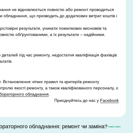
днання не відновлюється повністю або ремонт проводиться
и обладнання, що призводить до додаткових витрат коштів і
остовірні результати, уникати помилкових висновків та
овністю обґрунтованими, а їх результати – надійними.
еталей під час ремонту, недостатня кваліфікація фахівців
татів.
 Встановлення чітких правил та критеріїв ремонту
тролю якості ремонту, а також кваліфікованого персоналу, є
бораторного обладнання
.
Приєднуйтесь до нас у
Facebook
ораторного обладнання: ремонт чи заміна?