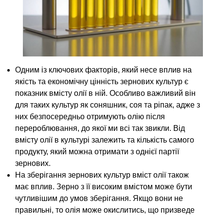
Одним із ключових факторів, який несе вплив на
якість та економічну цінність зернових культур є
показник вмісту олії в ній. Особливо важливий він
для таких культур як соняшник, соя та ріпак, адже з
них безпосередньо отримують олію після
перероблювання, до якої ми всі так звикли. Від
вмісту олії в культурі залежить та кількість самого
продукту, який можна отримати з однієї партії
зернових.
На зберігання зернових культур вміст олії також
має вплив. Зерно з її високим вмістом може бути
чутливішим до умов зберігання. Якщо вони не
правильні, то олія може окислитись, що призведе