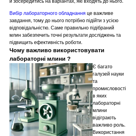
й зосередитись на варіантах, які входять до нього.
Вибір лабораторного обладнання
це важливе
завдання, тому до нього потрібно підійти з усією
відповідальністю. Саме правильно підібраний
млин забезпечить точні результати досліджень та
підвищить ефективність роботи.
Чому важливо використовувати
лабораторні млини ?
Є багато
галузей науки
та
промисловості
в яких
лабораторні
млини
відіграють
важливо роль.
Використання