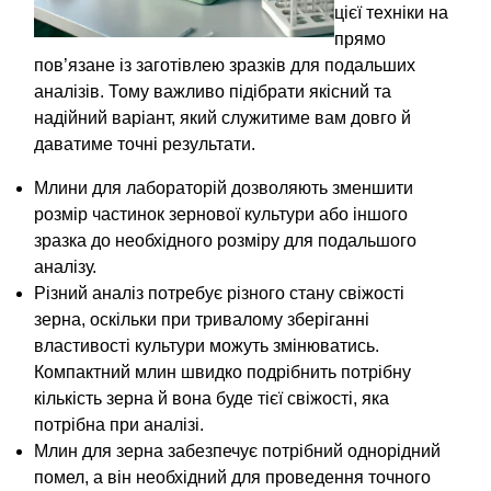
цієї техніки на
прямо
пов’язане із заготівлею зразків для подальших
аналізів. Тому важливо підібрати якісний та
надійний варіант, який служитиме вам довго й
даватиме точні результати.
Млини для лабораторій дозволяють зменшити
розмір частинок зернової культури або іншого
зразка до необхідного розміру для подальшого
аналізу.
Різний аналіз потребує різного стану свіжості
зерна, оскільки при тривалому зберіганні
властивості культури можуть змінюватись.
Компактний млин швидко подрібнить потрібну
кількість зерна й вона буде тієї свіжості, яка
потрібна при аналізі.
Млин для зерна забезпечує потрібний однорідний
помел, а він необхідний для проведення точного